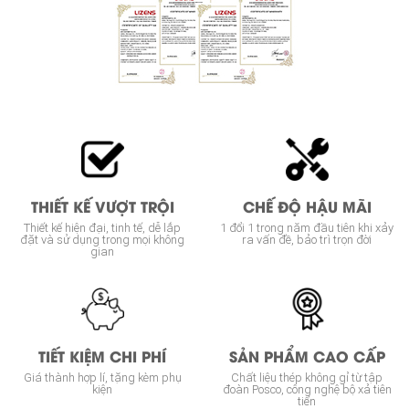
THIẾT KẾ VƯỢT TRỘI
CHẾ ĐỘ HẬU MÃI
Thiết kế hiện đại, tinh tế, dễ lắp
1 đổi 1 trong năm đầu tiên khi xảy
đặt và sử dụng trong mọi không
ra vấn đề, bảo trì trọn đời
gian
TIẾT KIỆM CHI PHÍ
SẢN PHẨM CAO CẤP
Giá thành hợp lí, tặng kèm phụ
Chất liệu thép không gỉ từ tập
kiện
đoàn Posco, công nghệ bộ xả tiên
tiến