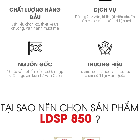
CHẤT LƯỢNG HÀNG
DỊCH VỤ
ĐẦU
Đội ngũ tư vấn, kĩ thuật viên chuẩn
Hàn bảo hành, bảo trì tận nơi
Vật liệu chọn lọc, thiết kế ưa
chuộng, vận hành mượt mà
NGUỒN GỐC
THƯƠNG HIỆU
100% sản phẩm đều được nhập
Lizens luôn tự hào là chậu rửa
khẩu nguyên kiện từ Hàn Quốc
chén số 1 tại Hàn Quốc
TẠI SAO NÊN CHỌN SẢN PHẨM
LDSP 850
?