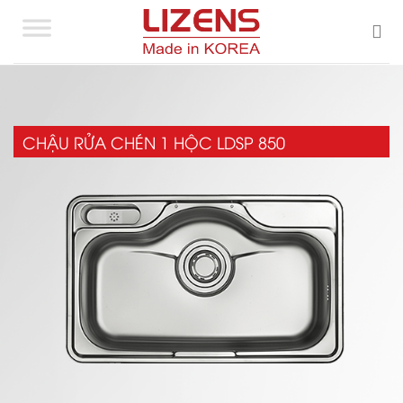
Skip
to
content
CHẬU RỬA CHÉN 1 HỘC LDSP 850