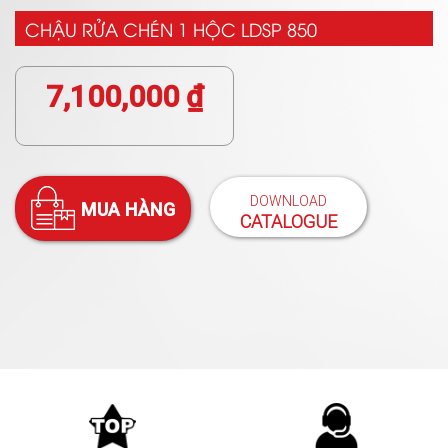
CHẬU RỬA CHÉN 1 HỘC LDSP 850
7,100,000
₫
DOWNLOAD
MUA HÀNG
CATALOGUE