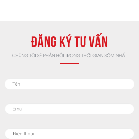
ĐĂNG KÝ TƯ VẤN
CHÚNG TÔI SẼ PHẢN HỒI TRONG THỜI GIAN SỚM NHẤT