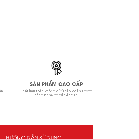
SẢN PHẨM CAO CẤP
ện
Chất liệu thép không gỉ từ tập đoàn Posco,
công nghệ bộ xả tiên tiến
HƯỚNG DẪN SỬ DỤNG