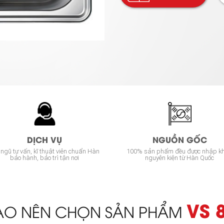
DỊCH VỤ
NGUỒN GỐC
 ngũ tư vấn, kĩ thuật viên chuẩn Hàn
100% sản phẩm đều được nhập k
bảo hành, bảo trì tận nơi
nguyên kiện từ Hàn Quốc
VS 
SAO NÊN CHỌN SẢN PHẨM