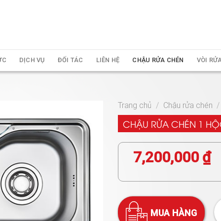
ỨC
DỊCH VỤ
ĐỐI TÁC
LIÊN HỆ
CHẬU RỬA CHÉN
VÒI RỬ
Trang chủ
/
Chậu rửa chén
/
CHẬU RỬA CHÉN 1 HỘ
7,200,000
₫
MUA HÀNG