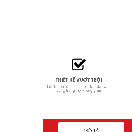
THIẾT KẾ VƯỢT TRỘI
Thiết kế hiện đại, tinh tế, dễ lắp đặt và sử
1 đổ
dụng trong mọi không gian
MÔ TẢ