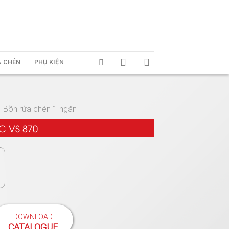
A CHÉN
PHỤ KIỆN
Bồn rửa chén 1 ngăn
C VS 870
DOWNLOAD
CATALOGUE