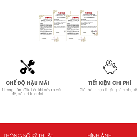
CHẾ ĐỘ HẬU MÃI
TIẾT KIỆM CHI PHÍ
i 1 trong năm đầu tiên khi xảy ra vấn
Giá thành hợp lí, tặng kèm phụ ki
đề, bảo trì trọn đời
THÔNG SỐ KỸ THUẬT
HÌNH ẢNH