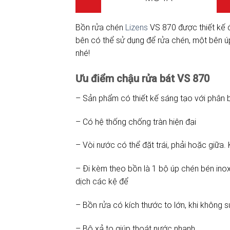
Bồn rửa chén
Lizens
VS 870 được thiết kế đ
bên có thể sử dụng để rửa chén, một bên 
nhé!
Ưu điểm chậu rửa bát VS 870
– Sản phẩm có thiết kế sáng tạo với phân b
– Có hệ thống chống tràn hiện đại
– Vòi nước có thể đặt trái, phải hoặc giữa.
– Đi kèm theo bồn là 1 bộ úp chén bén ino
dịch các kệ để
– Bồn rửa có kích thước to lớn, khi không s
– Bộ xả to giúp thoát nước nhanh.