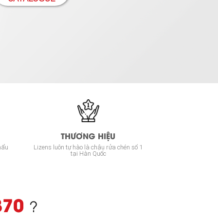
THƯƠNG HIỆU
hẩu
Lizens luôn tự hào là chậu rửa chén số 1
tại Hàn Quốc
870
?