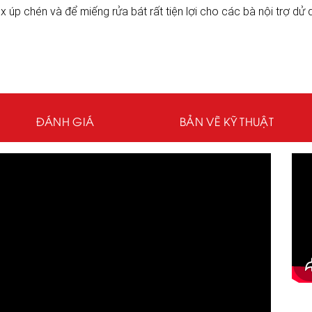
x úp chén và để miếng rửa bát rất tiện lợi cho các bà nội trợ 
ĐÁNH GIÁ
BẢN VẼ KỸ THUẬT