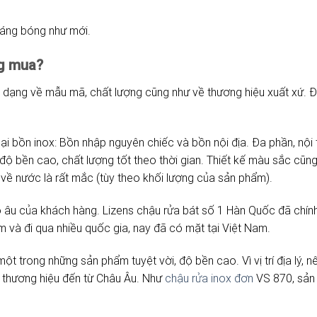
sáng bóng như mới.
ng mua?
 đa dạng về mẫu mã, chất lượng cũng như về thương hiệu xuất xứ. 
oại bồn inox: Bồn nhập nguyên chiếc và bồn nội địa. Đa phần, nội 
ộ bền cao, chất lượng tốt theo thời gian. Thiết kế màu sắc cũng
về nước là rất mắc (tùy theo khối lượng của sản phẩm).
âu của khách hàng. Lizens chậu rửa bát số 1 Hàn Quốc đã chính 
 và đi qua nhiều quốc gia, nay đã có mặt tại Việt Nam.
một trong những sản phẩm tuyệt vời, độ bền cao. Vì vị trí địa lý
 thương hiệu đến từ Châu Âu. Như
chậu rửa inox đơn
VS 870, sản 