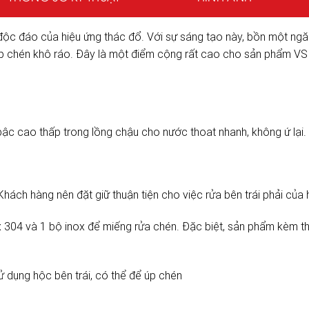
ộc đáo của hiệu ứng thác đổ. Với sự sáng tạo này, bồn một ngăn
úp chén khô ráo. Đây là một điểm cộng rất cao cho sản phẩm VS
ậc cao thấp trong lồng chậu cho nước thoat nhanh, không ứ lại.
 Khách hàng nên đặt giữ thuận tiện cho việc rửa bên trái phải của 
x 304 và 1 bộ inox để miếng rửa chén. Đặc biệt, sản phẩm kèm 
ử dụng hộc bên trái, có thể để úp chén