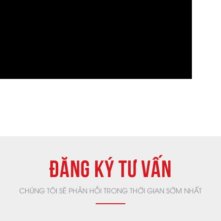
ĐĂNG KÝ TƯ VẤN
CHÚNG TÔI SẼ PHẢN HỒI TRONG THỜI GIAN SỚM NHẤT